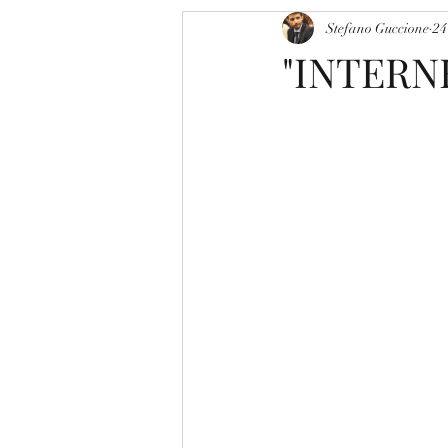
Stefano Guccione
24
"INTERN