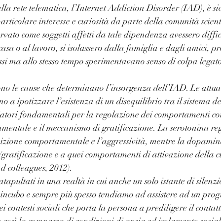
ella rete telematica, l’Internet Addiction Disorder (IAD), è s
particolare interesse e curiosità da parte della comunità scient
ervato come soggetti affetti da tale dipendenza avessero diffic
casa o al lavoro, si isolassero dalla famiglia e dagli amici, p
i ma allo stesso tempo sperimentavano senso di colpa legato
no le cause che determinano l’insorgenza dell’IAD. Le attua
 a ipotizzare l’esistenza di un disequilibrio tra il sistema de
tori fondamentali per la regolazione dei comportamenti co
mentale e il meccanismo di gratificazione. La serotonina re
izione comportamentale e l’aggressività, mentre la dopamina
gratificazione e a quei comportamenti di attivazione della cur
d colleagues, 2012). ⠀
tapultati in una realtà in cui anche un solo istante di silenzi
n incubo e sempre più spesso tendiamo ad assistere ad un progr
 contesti sociali che porta la persona a prediligere il contatt