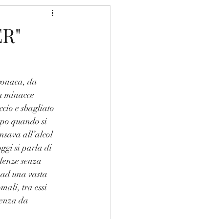
R"
cronaca, da 
a minacce 
ccio e sbagliato 
po quando si 
sava all’alcol 
ggi si parla di 
denze senza 
 ad una vasta 
li, tra essi 
enza da 