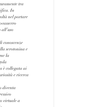
icuramente tra 
ifica. In 
oltà nel portare 
rovasserro 
 all’uso 
li conoscenze 
lla serotonina e 
me la 
gola 
 è collegata ai 
iosità e ricerca 
o diventa 
essivo 
o virtuale a 