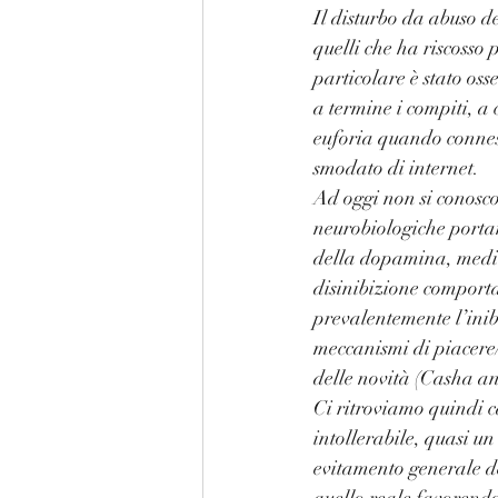
Il disturbo da abuso d
quelli che ha riscosso 
particolare è stato oss
a termine i compiti, a 
euforia quando conness
smodato di internet.⠀
Ad oggi non si conosco
neurobiologiche portano
della dopamina, media
disinibizione comporta
prevalentemente l’inib
meccanismi di piacere/
delle novità (Casha an
Ci ritroviamo quindi ca
intollerabile, quasi u
evitamento generale dei